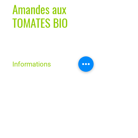
Amandes aux
TOMATES BIO
Informations
Horaires
Lun - Ven : 9h - 19h
Sam : 9h - 18h
Dim : Fermé
Route de Neuchâtel 2
1032 Romanel-sur-Lausanne