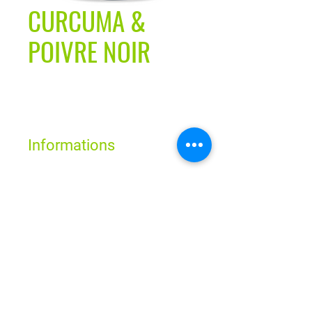
CURCUMA &
POIVRE NOIR
Informations
Le Curcuma, en plus du fer, vitamine C
et calcium, contient la curcumine, qui
Horaires
présente des effets bénéfiques dans le
système immunitaire, parce qu’il est un
des antioxydants et anti-
Lun - Ven : 9h - 19h
Sam : 9h - 18h
inflammatoires naturels les plus
Dim : Fermé
puissants au monde. La pipérine, um
composant du poivre noir, rehausse les
Route de Neuchâtel 2
prpriétés de la curcumine.
1032 Romanel-sur-Lausanne