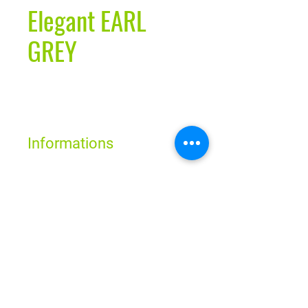
Elegant EARL
GREY
Informations
Une infusion parfumée et magique : du
thé noir à feuilles entières issu du
Horaires
commerce équitable et provenant des
plus anciens jardins de thé de l'Inde,
harmonieusement mélangé à de la
Lun - Ven : 9h - 19h
Sam : 9h - 18h
bergamote rafraîchissante, de la
Dim : Fermé
lavande délicate et un soupçon de
citron.
Route de Neuchâtel 2
1032 Romanel-sur-Lausanne