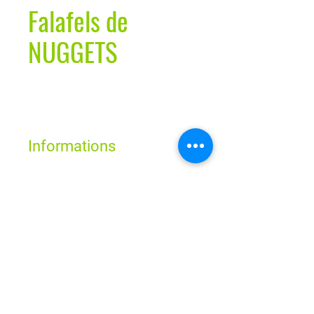
Falafels de
NUGGETS
Informations
Nos falafels de nuggets sont fabriqués
à partir de pois chiches, assaisonnés
Horaires
de persil haché, de coriandre fraîche et
d'ail, et sont une variante de nos
boules de falafel classiques. Idéaux
Lun - Ven : 9h - 19h
Sam : 9h - 18h
servis chauds comme collation, seuls
Dim : Fermé
ou dans un sandwich garni de sauce
piquante, avec une cuillèrée
Route de Neuchâtel 2
d’hummus.
1032 Romanel-sur-Lausanne