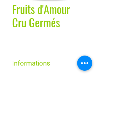
Fruits d'Amour
Cru Germés
Informations
Ce snack combine des amandes
croquantes (trempées et
Horaires
déshydratées), des baies de goji
délicates et des mûres blanches
douces et savoureuses.
Lun - Ven : 9h - 19h
Sam : 9h - 18h
Dim : Fermé
Route de Neuchâtel 2
1032 Romanel-sur-Lausanne