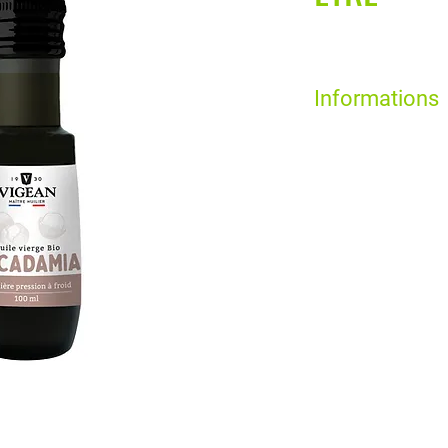
Informations
Peaux mixtes à grass
Assouplissante et ant
Circulatoire
Pénétrante
Cicatrisante et apais
Couperose et jambes 
Base de massage aux h
Baume à lèvres