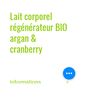
Lait corporel
régénérateur BIO
argan &
cranberry
Informations
Le lait corporel régénérateur BIO à
l’extrait de cranberry bio issu de
Horaires
cranberries antioxydantes et à l’huile
d’argan bio assure une hydratation