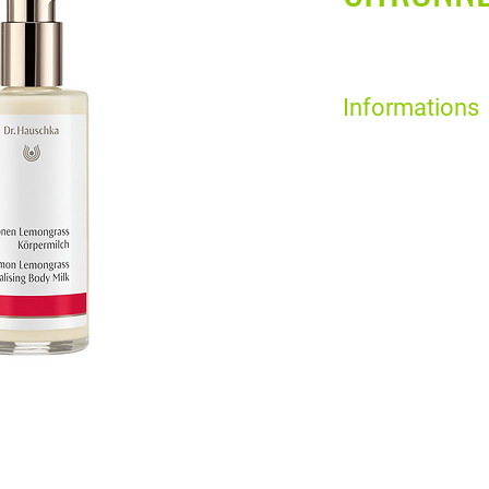
Informations
100% cosmétique natu
biologique certifiée 
Sans parfums ni color
Sans huiles minérales,
Végétalien
Tests dermatologique
Non testé sur les an
Matières premières is
contrôlées ou biody
Equitable