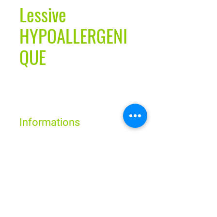
Lessive
HYPOALLERGENI
QUE
Informations
Idéale pour laver le linge de bébé
comme celui de toute la famille,
Horaires
la Lessive Hypoallergénique Etamine
du lys, sans azurants optiques ni
parfum de synthèse, est parfaite pour
Lun - Ven : 9h - 19h
Sam : 9h - 18h
laver le linge des personnes ayant une
Dim : Fermé
peau sensible.
Cette lessive liquide écologique est