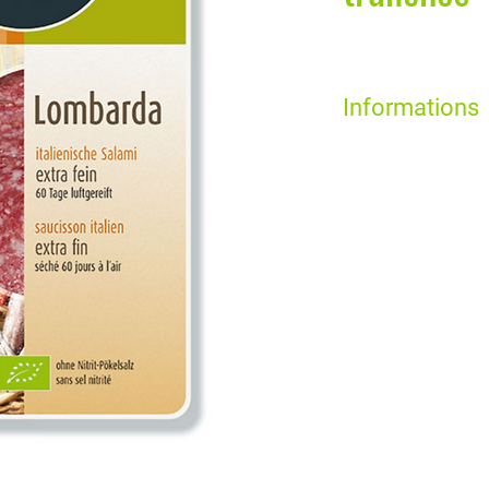
Informations
Le Lombarda
est un
s
pour des apéritifs ent
charcuterie
sans nitri