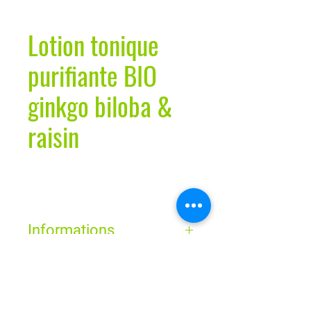
Lotion tonique
purifiante BIO
ginkgo biloba &
raisin
Informations
Pour un teint net, resplendissant de
fraîcheur : la lotion tonique purifiante
Horaires
avec la technologie micellaire de lavera
aux ses précieux extraits bio vient