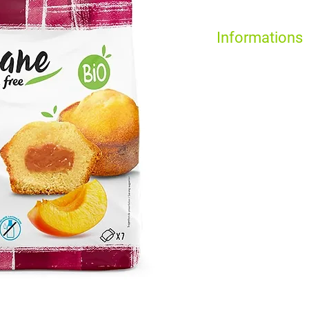
Informations
Fondez de plaisir pou
généreusement fruité à
moment de la journée 