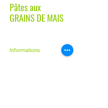
Pâtes aux
GRAINS DE MAIS
Informations
Sans gluten
Horaires
Lun - Ven : 9h - 19h
Sam : 9h - 18h
Dim : Fermé
Route de Neuchâtel 2
1032 Romanel-sur-Lausanne