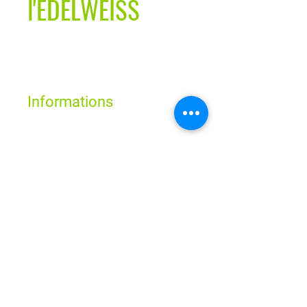
l'EDELWEISS
Informations
Et au Moringa détoxifiant et anti-
pollution
Horaires
Hydrate et protège la peau des
agressions extérieures
Texture fluide et légère, non grasse
Lun - Ven : 9h - 19h
Sam : 9h - 18h
S'utilise seul ou sous votre crème de
Dim : Fermé
jour
Route de Neuchâtel 2
1032 Romanel-sur-Lausanne
magbio@himalavie.ch
021 729 00 56