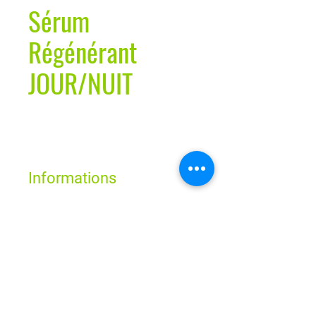
Sérum
Régénérant
JOUR/NUIT
Informations
100% cosmétique naturelle, en
l’occurrence cosmétique biologique
Horaires
certifiée selon le standard NATRUE
Sans parfums ni colorants, ni
conservateurs de synthèse
Lun - Ven : 9h - 19h
Sam : 9h - 18h
Sans huiles minérales, ni silicones, ni
Dim : Fermé
PEG
Végétalien