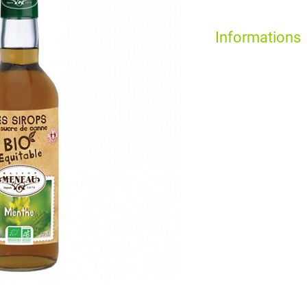
Informations
Et oui c’est ça la vér
équitable de la Mais
évidemment !
Voici la sublime coul
découvrir la menthe, i
celui de la vue. Votre
une menthe fraîche et