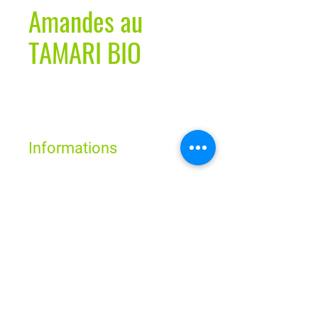
Amandes au
TAMARI BIO
Informations
Horaires
Lun - Ven : 9h - 19h
Sam : 9h - 18h
Dim : Fermé
Route de Neuchâtel 2
1032 Romanel-sur-Lausanne